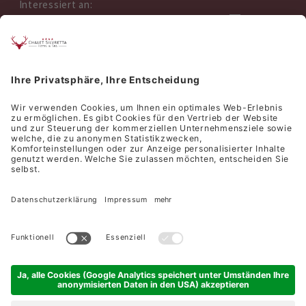
Interessiert an:
Sommer
Winter
Wellness
Kulinarik
Ich akzeptiere die
Datenschutzerklärung
*
ANFRAGE ABSENDEN
©
Hotel Silvretta Samnaun AG
Sitemap
Impressum
Datenschutzerklärung
Cookie-Einstellungen
produced by